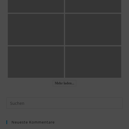
Mehr laden...
Pre
Es
to
clo
Neueste Kommentare
the